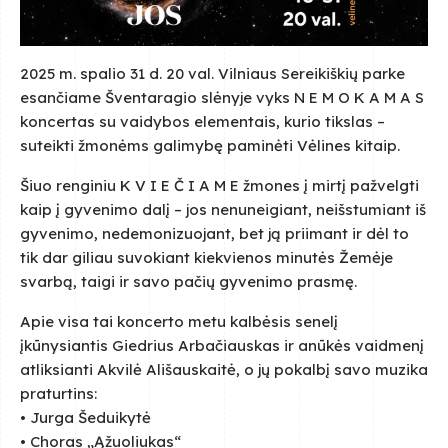
2025 m. spalio 31 d. 20 val. Vilniaus Sereikiškių parke
esančiame Šventaragio slėnyje vyks N E M O K A M A S
koncertas su vaidybos elementais, kurio tikslas –
suteikti žmonėms galimybę paminėti Vėlines kitaip.
Šiuo renginiu K V I E Č I A M E žmones į mirtį pažvelgti
kaip į gyvenimo dalį – jos nenuneigiant, neišstumiant iš
gyvenimo, nedemonizuojant, bet ją priimant ir dėl to
tik dar giliau suvokiant kiekvienos minutės Žemėje
svarbą, taigi ir savo pačių gyvenimo prasmę.
Apie visa tai koncerto metu kalbėsis senelį
įkūnysiantis Giedrius Arbačiauskas ir anūkės vaidmenį
atliksianti Akvilė Ališauskaitė, o jų pokalbį savo muzika
praturtins:
• Jurga Šeduikytė
• Choras „Ąžuoliukas“