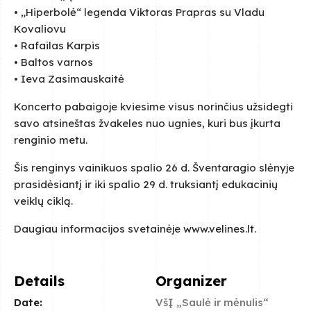
• „Hiperbolė“ legenda Viktoras Prapras su Vladu
Kovaliovu
• Rafailas Karpis
• Baltos varnos
• Ieva Zasimauskaitė
Koncerto pabaigoje kviesime visus norinčius užsidegti
savo atsineštas žvakeles nuo ugnies, kuri bus įkurta
renginio metu.
Šis renginys vainikuos spalio 26 d. Šventaragio slėnyje
prasidėsiantį ir iki spalio 29 d. truksiantį edukacinių
veiklų ciklą.
Daugiau informacijos svetainėje
www.velines.lt.
Details
Organizer
Date:
VšĮ „Saulė ir mėnulis“