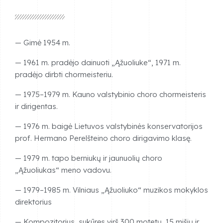
— Gimė 1954 m.
— 1961 m. pradėjo dainuoti „Ąžuoliuke“, 1971 m.
pradėjo dirbti chormeisteriu.
— 1975–1979 m. Kauno valstybinio choro chormeisteris
ir dirigentas.
— 1976 m. baigė Lietuvos valstybinės konservatorijos
prof. Hermano Perelšteino choro dirigavimo klasę.
— 1979 m. tapo berniukų ir jaunuolių choro
„Ąžuoliukas“ meno vadovu.
— 1979–1985 m. Vilniaus „Ąžuoliuko“ muzikos mokyklos
direktorius
— Kompozitorius, sukūręs virš 300 motetų, 15 mišių ir