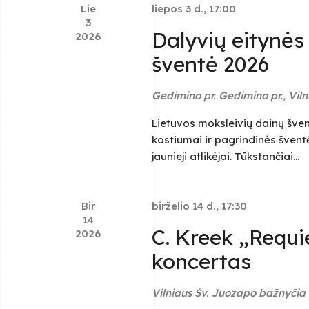
.
Lie
liepos 3 d., 17:00
i
3
Dalyvių eitynės
2026
e
šventė 2026
w
Gedimino pr.
Gedimino pr., Viln
s
Lietuvos moksleivių dainų šven
N
kostiumai ir pagrindinės šventė
jaunieji atlikėjai. Tūkstančiai...
a
v
Bir
birželio 14 d., 17:30
14
i
C. Kreek „Requie
2026
koncertas
g
a
Vilniaus Šv. Juozapo bažnyčia