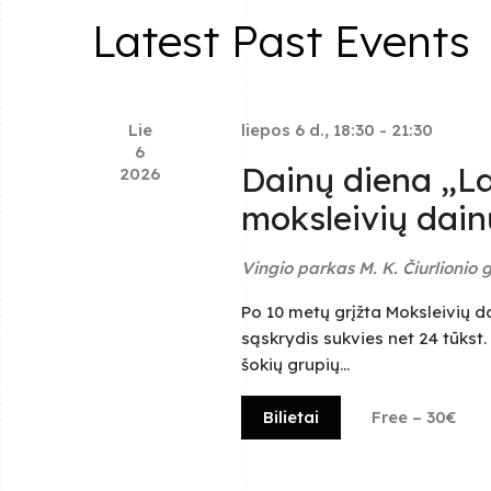
s
d
.
Latest Past Events
a
S
S
t
e
e
a
e
.
r
c
a
h
Lie
liepos 6 d., 18:30
-
21:30
f
6
o
Dainų diena „La
2026
r
r
E
moksleivių dain
c
v
e
n
Vingio parkas
M. K. Čiurlionio g
h
t
s
Po 10 metų grįžta Moksleivių d
a
b
sąskrydis sukvies net 24 tūkst.
y
šokių grupių...
K
n
e
y
d
Bilietai
Free – 30€
w
o
r
V
d