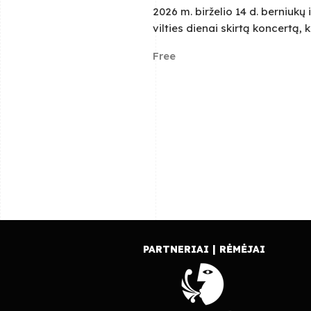
t
2026 m. birželio 14 d. berniukų 
vilties dienai skirtą koncertą,
i
Free
o
n
PARTNERIAI | RĖMĖJAI