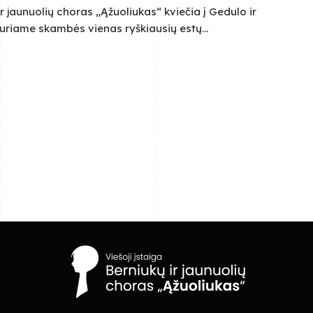
ir jaunuolių choras „Ąžuoliukas“ kviečia į Gedulo ir
 kuriame skambės vienas ryškiausių estų...