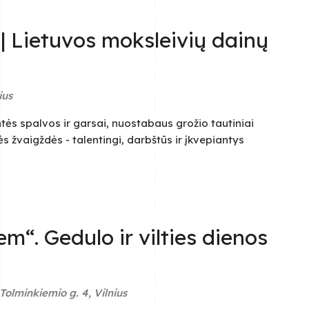
 | Lietuvos moksleivių dainų
ius
tės spalvos ir garsai, nuostabaus grožio tautiniai
s žvaigždės - talentingi, darbštūs ir įkvepiantys
m“. Gedulo ir vilties dienos
Tolminkiemio g. 4, Vilnius