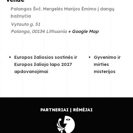
Palangos Švč. Mergelės Marijos Ėmimo į dangų
bažnyčia
Vytauto g. 51
Palanga
,
00134
Lithuania
+ Google Map
Europos žaliosios sostinės ir
Gyvenimo ir
Europos žaliojo lapo 2027
mirties
apdovanojimai
misterijos
PARTNERIAI | RĖMĖJAI