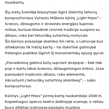
muzikantų.
Šių metų šventėje klausytojai išgirs išskirtinį lietuvių
kompozitoriaus Vytauto Miškinio kūrinį „Light Mass“ –
šviesos, džiaugsmo ir dvasinės energijos kupinas
mišias, kuriose klasikinė chorinė tradicija susipina su
džiazo, roko bei lietuviškų sutartinių motyvais.
Šis kūrinys pasaulyje skamba itin retai, o Lietuvoje bus
atliekamas tik trečią kartą – tai išskirtinė galimybė
Palangos publikai išgirsti šį monumentalų opusą gyvai.
„Pavadinimą galima būtų suprasti dvejopai – šiek tiek
pop ir kartu labai šviesios, džiaugsmingos mišios. Jose
panaudoti tradicinio džiazo, roko elementai,
inkrustuoti į lietuviškų sutartinių skambesį“, – sako
kompozitorius.
Kūrinys „Light Mass“ pirmą kartą nuskambėjo 2008 m.
Kopenhagos operos teatro didžiojoje scenoje, o vėliau
buvo atliktas įvairiuose pasaulio muzikos