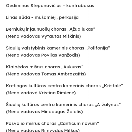
Gediminas Steponavičius – kontrabosas
Linas Būda – mušamieji, perkusija
Berniukų ir jaunuolių choras „Ąžuoliukas“
(Meno vadovas Vytautas Miškinis)
Šiaulių valstybinis kamerinis choras „Polifonija“
(Meno vadovas Povilas Vanžodis)
Klaipėdos mišrus choras „Aukuras“
(Meno vadovas Tomas Ambrozaitis)
Kretingos kultūros centro kamerinis choras „Kristalė“
(Meno vadovė Kristina Rimienė)
Šiaulių kultūros centro kamerinis choras „Atžalynas“
(Meno vadovas Mindaugas Žalalis)
Pasvalio mišrus choras „Canticum novum“
(Meno vadovas Rimvydas Mitkus)