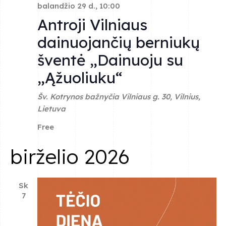
balandžio 29 d., 10:00
Antroji Vilniaus
dainuojančių berniukų
šventė „Dainuoju su
„Ąžuoliuku“
Šv. Kotrynos bažnyčia
Vilniaus g. 30, Vilnius,
Lietuva
Free
birželio 2026
Sk
7