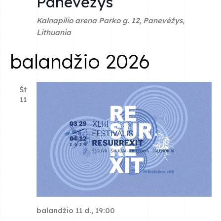
Panevėžys
e
Kalnapilio arena
Parko g. 12, Panevėžys,
w
Lithuania
s
balandžio 2026
N
a
Št
11
v
i
g
a
t
balandžio 11 d., 19:00