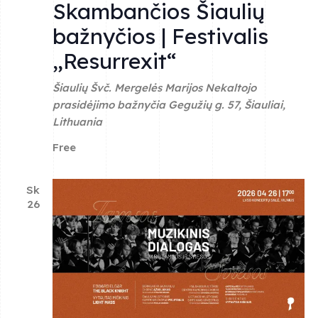
i
Skambančios Šiaulių
o
bažnyčios | Festivalis
„Resurrexit“
n
Šiaulių Švč. Mergelės Marijos Nekaltojo
prasidėjimo bažnyčia
Gegužių g. 57, Šiauliai,
Lithuania
Free
Sk
26