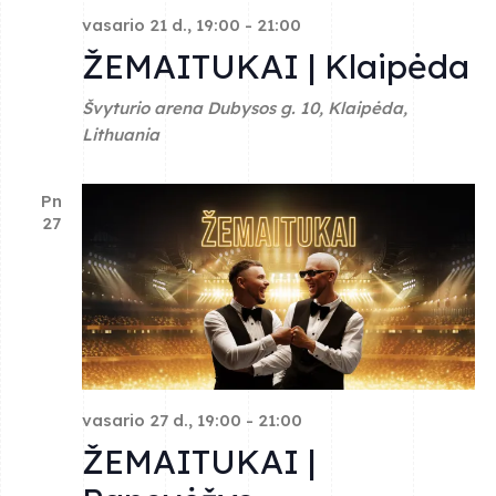
e
s
vasario 21 d., 19:00
-
21:00
ŽEMAITUKAI | Klaipėda
N
a
a
Švyturio arena
Dubysos g. 10, Klaipėda,
r
Lithuania
v
c
i
Pn
h
g
27
a
a
t
n
i
d
o
V
n
vasario 27 d., 19:00
-
21:00
i
ŽEMAITUKAI |