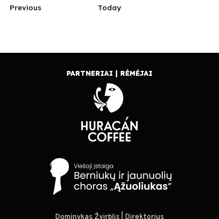
E
Previous
Today
v
e
n
t
s
PARTNERIAI | RĖMĖJAI
Dominykas Žvirblis | Direktorius