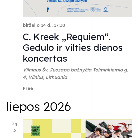
birželio 14 d., 17:30
C. Kreek „Requiem“.
Gedulo ir vilties dienos
koncertas
Vilniaus Šv. Juozapo bažnyčia
Tolminkiemio g.
4, Vilnius, Lithuania
Free
liepos 2026
Pn
3