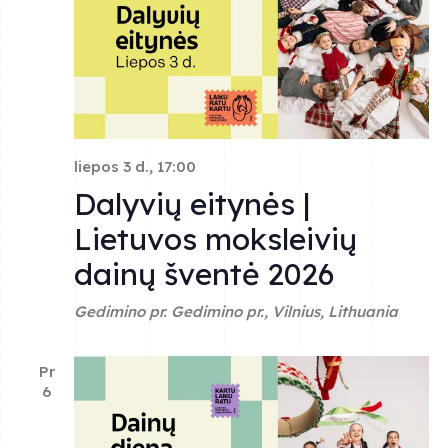
liepos 3 d., 17:00
Dalyvių eitynės |
Lietuvos moksleivių
dainų šventė 2026
Gedimino pr.
Gedimino pr., Vilnius, Lithuania
Pr
6