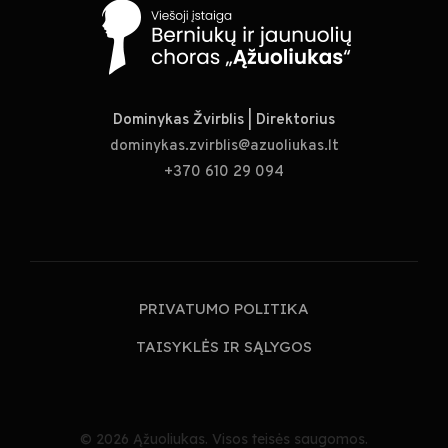
V
n
i
e
Dominykas Žvirblis | Direktorius
dominykas.zvirblis@azuoliukas.lt
w
+370 610 29 094
s
N
a
PRIVATUMO POLITIKA
v
TAISYKLĖS IR SĄLYGOS
i
g
© 2026 Ąžuoliukas. Visos teisės saugomos.