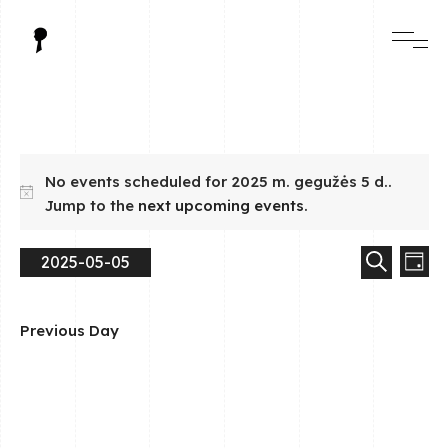
No events scheduled for 2025 m. gegužės 5 d..
Jump to the
next upcoming events
.
E
E
2025-05-05
d
s
a
S
v
e
v
y
e
a
l
e
r
Previous Day
e
c
e
h
n
c
t
n
t
d
a
t
V
t
e