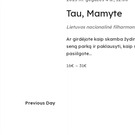
s
d
.
a
S
S
Tau, Mamyte
t
e
e
a
e
.
r
Lietuvos nacionalinė filharmon
c
a
h
Ar girdėjote kaip skamba žydin
f
o
seną parką ir paklausyti, kaip s
r
r
pasiilgote...
E
c
v
16€ – 31€
e
n
h
t
s
a
b
y
K
n
Previous Day
e
y
d
w
o
r
V
d