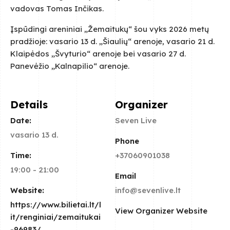
vadovas Tomas Inčikas.
Įspūdingi areniniai „Žemaitukų“ šou vyks 2026 metų
pradžioje: vasario 13 d. „Šiaulių“ arenoje, vasario 21 d.
Klaipėdos „Švyturio“ arenoje bei vasario 27 d.
Panevėžio „Kalnapilio“ arenoje.
Details
Organizer
Date:
Seven Live
vasario 13 d.
Phone
Time:
+37060901038
19:00 - 21:00
Email
Website:
info@sevenlive.lt
https://www.bilietai.lt/l
View Organizer Website
it/renginiai/zemaitukai
-96983/