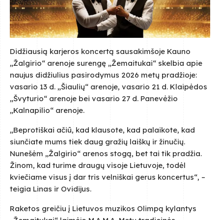
Didžiausią karjeros koncertą sausakimšoje Kauno
„Žalgirio“ arenoje surengę „Žemaitukai“ skelbia apie
naujus didžiulius pasirodymus 2026 metų pradžioje:
vasario 13 d. „Šiaulių“ arenoje, vasario 21 d. Klaipėdos
„Švyturio“ arenoje bei vasario 27 d. Panevėžio
„Kalnapilio“ arenoje.
„Beprotiškai ačiū, kad klausote, kad palaikote, kad
siunčiate mums tiek daug gražių laiškų ir žinučių.
Nunešėm „Žalgirio“ arenos stogą, bet tai tik pradžia.
Žinom, kad turime draugų visoje Lietuvoje, todėl
kviečiame visus į dar tris velniškai gerus koncertus“, –
teigia Linas ir Ovidijus.
Raketos greičiu į Lietuvos muzikos Olimpą kylantys