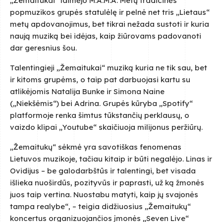
„Žemaitukai“ laimėjo M.A.M.A. Metų tradicinės
popmuzikos grupės statulėlę ir pelnė net tris „Lietaus“
metų apdovanojimus, bet tikrai nežada sustoti ir kuria
naują muziką bei idėjas, kaip žiūrovams padovanoti
dar geresnius šou.
Talentingieji „Žemaitukai“ muziką kuria ne tik sau, bet
ir kitoms grupėms, o taip pat darbuojasi kartu su
atlikėjomis Natalija Bunke ir Simona Naine
(„Niekšėmis“) bei Adrina. Grupės kūryba „Spotify“
platformoje renka šimtus tūkstančių perklausų, o
vaizdo klipai „Youtube“ skaičiuoja milijonus peržiūrų.
„Žemaitukų“ sėkmė yra savotiškas fenomenas
Lietuvos muzikoje, tačiau kitaip ir būti negalėjo. Linas ir
Ovidijus – be galodarbštūs ir talentingi, bet visada
išlieka nuoširdūs, pozityvūs ir paprasti, už ką žmonės
juos taip vertina. Nuostabu matyti, kaip jų svajonės
tampa realybe“, – teigia didžiuosius „Žemaitukų“
koncertus organizuojančios įmonės „Seven Live“