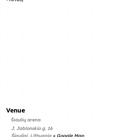
Venue
Šiaulių arena
J. Jablonskio g. 16
Šiauliai
,
Lithuania
+ Google Map