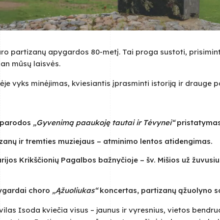
o partizanų apygardos 80-metį. Tai proga sustoti, prisiminti
an mūsų laisvės.
je vyks minėjimas, kviesiantis įprasminti istoriją ir drauge p
– parodos
„Gyvenimą paaukoję tautai ir Tėvynei“
pristatymas,
izanų ir tremties muziejaus – atminimo lentos atidengimas.
rijos Krikščionių Pagalbos bažnyčioje – šv. Mišios už žuvusi
pygardai choro
„Ąžuoliukas“
koncertas, partizanų ąžuolyno s
as Isoda kviečia visus – jaunus ir vyresnius, vietos bendruo