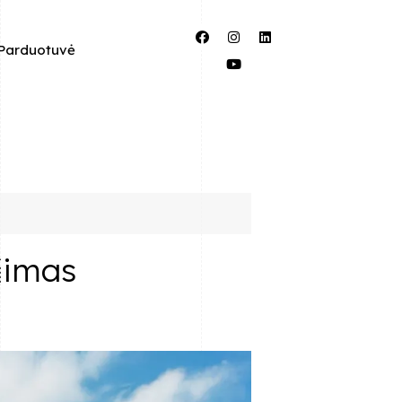
Parduotuvė
jimas