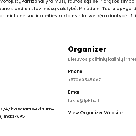
otojus: „Partizanai yra mūsų tautos sąžinė ir drąsos simboli
 kurio šiandien stovi mūsų valstybė. Minėdami Tauro apygar
imintume sau ir ateities kartoms – laisvė nėra duotybė. Ji iš
Organizer
Lietuvos politinių kalinių ir t
Phone
+37060545067
Email
lpkts@lpkts.lt
os/4/kvieciame-i-tauro-
View Organizer Website
jima:17695