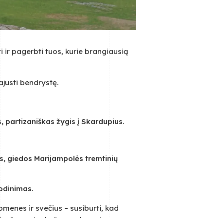
 ir pagerbti tuos, kurie brangiausią
ajusti bendrystę.
 partizaniškas žygis į Skardupius.
us, giedos Marijampolės tremtinių
odinimas.
menes ir svečius – susiburti, kad