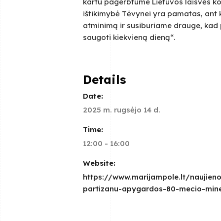
kartu pagerbtume Lietuvos laisvės kov
ištikimybė Tėvynei yra pamatas, ant
atminimą ir susiburiame drauge, kad pr
saugoti kiekvieną dieną“.
Details
Date:
2025 m. rugsėjo 14 d.
Time:
12:00 - 16:00
Website:
https://www.marijampole.lt/naujien
partizanu-apygardos-80-mecio-mine