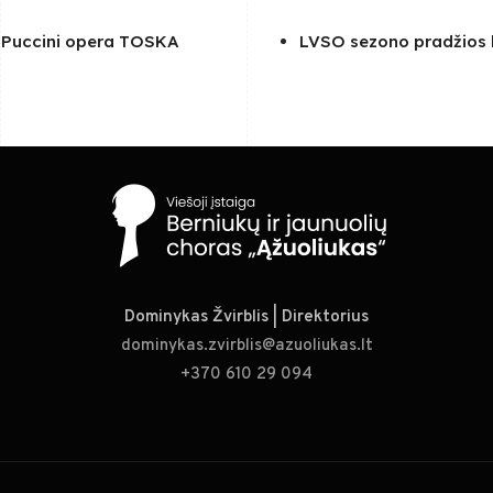
 Puccini opera TOSKA
LVSO sezono pradžios k
Dominykas Žvirblis | Direktorius
dominykas.zvirblis@azuoliukas.lt
+370 610 29 094