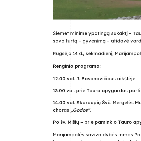
Šiemet minime ypatingą sukaktį – Taur
savo turtą – gyvenimą – atidavė vard
Rugsėjo 14 d., sekmadienį, Marijampolė
Renginio programa:
12.00 val. J. Basanavičiaus aikštėje 
13.00 val. prie Tauro apygardos part
14.00 val. Skardupių Švč. Mergelės Ma
choras
„Godos“
.
Po šv. Mišių – prie paminklo Tauro a
Marijampolės savivaldybės meras Povil