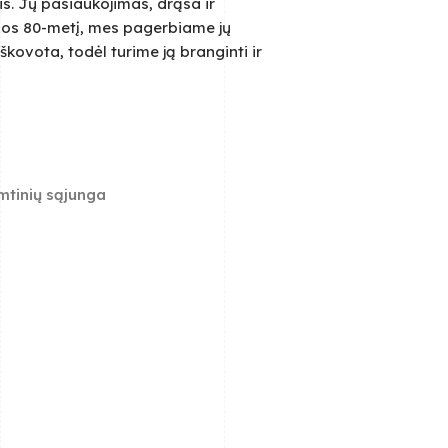
s. Jų pasiaukojimas, drąsa ir
dos 80-metį, mes pagerbiame jų
kovota, todėl turime ją branginti ir
remtinių sąjunga