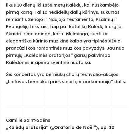
likus 10 dienų iki 1858 metų Kalėdų, kai nuskambėjo
pirmą kartą. Tai 10 nedidelių dalių kūrinys, sukurtas
remiantis Senojo ir Naujojo Testamento, Psalmių ir
Evangelijų tekstais, taip pat katalikų Kalėdų liturgija.
Skaidri ir melodinga, kartu iškilminga, subtili ir
elegantiška kūrinio muzikinė kalba yra tipinės XIX a.
prancūziškos romantinės muzikos pavyzdys. Jau nuo
pirmųjų „Kalėdinės oratorijos“ garsų pakvimpa
Kalėdomis ir apima šventinė nuotaika.
Šis koncertas yra berniukų chorų festivalio-akcijos
„Lietuvos berniukai prieš smurtą ir narkomaniją“ dalis.
Camille Saint-Saëns
„Kalėdų oratorija“ („Oratorio de Noël“), op. 12