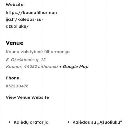
Website:
https://kaunofilharmon
ija.lt/kaledos-su-
azuoliuku/
Venue
Kauno valstybinė filharmonija
E. Ožeškienės g. 12
Kaunas
,
44252
Lithuania
+ Google Map
Phone
837200478
View Venue Website
Kalėdų oratorija
Kalėdos su „Ąžuoliuku“