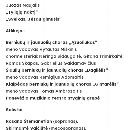
Juozas Naujalis
„Tyliąją naktį“
„Sveikas, Jėzau gimusis“
Atlikėjai:
Berniukų ir jaunuolių choras „Ąžuoliukas“
meno vadovas Vytautas Miškinis
chormeisteriai: Neringa Sidaugaitė, Gitana Trimirkaitė,
Romas Skapas, Gabrielius Gaidamavičius
Šiaulių berniukų ir jaunuolių choras „Dagilėlis“
meno vadovas Remigijus Adomaitis
Klaipėdos berniukų ir jaunuolių choras „Gintarėlis“
meno vadovas Tomas Ambrozaitis
Panevėžio muzikinio teatro styginių grupė
Solistai:
Rosana Štemanetian
(sopranas),
Skirmantė Vaičiūtė
(mecosopranas),