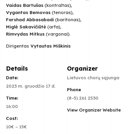
Vaidas Bartušas
(kontraltas),
Vygantas Bemovas
(tenoras),
Farshad Abbasabadi
(baritonas),
Miglė Sakavičiūtė
(arfa),
Rimvydas Mitkus
(vargonai).
Dirigentas
Vytautas Miškinis
Details
Organizer
Date:
Lietuvos chorų sąjunga
2023 m. gruodžio 17 d.
Phone
Time:
(8-5) 261 2530
16:00
View Organizer Website
Cost:
10€ – 15€