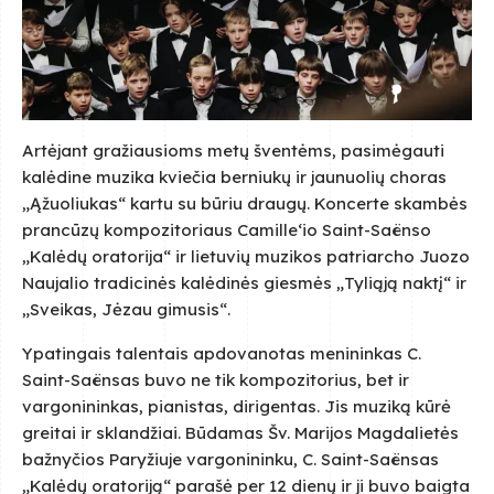
Artėjant gražiausioms metų šventėms, pasimėgauti
kalėdine muzika kviečia berniukų ir jaunuolių choras
„Ąžuoliukas“ kartu su būriu draugų. Koncerte skambės
prancūzų kompozitoriaus Camille‘io Saint-Saënso
„Kalėdų oratorija“ ir lietuvių muzikos patriarcho Juozo
Naujalio tradicinės kalėdinės giesmės „Tyliąją naktį“ ir
„Sveikas, Jėzau gimusis“.
Ypatingais talentais apdovanotas menininkas C.
Saint-Saënsas buvo ne tik kompozitorius, bet ir
vargonininkas, pianistas, dirigentas. Jis muziką kūrė
greitai ir sklandžiai. Būdamas Šv. Marijos Magdalietės
bažnyčios Paryžiuje vargonininku, C. Saint-Saënsas
„Kalėdų oratoriją“ parašė per 12 dienų ir ji buvo baigta