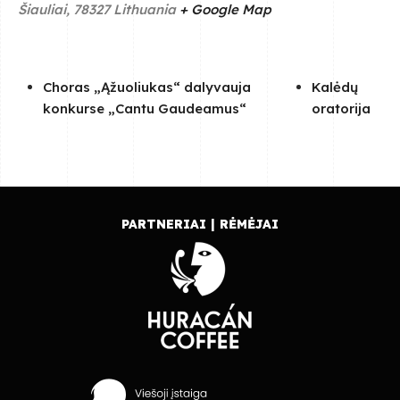
Šiauliai
,
78327
Lithuania
+ Google Map
Choras „Ąžuoliukas“ dalyvauja
Kalėdų
konkurse „Cantu Gaudeamus“
oratorija
PARTNERIAI | RĖMĖJAI