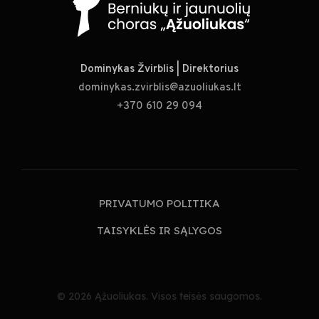
Dominykas Žvirblis | Direktorius
dominykas.zvirblis@azuoliukas.lt
+370 610 29 094
PRIVATUMO POLITIKA
TAISYKLĖS IR SĄLYGOS
© 2026 Ąžuoliukas. Visos teisės saugomos.