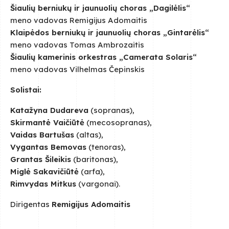
Šiaulių berniukų ir jaunuolių choras „Dagilėlis“
meno vadovas Remigijus Adomaitis
Klaipėdos berniukų ir jaunuolių choras „Gintarėlis“
meno vadovas Tomas Ambrozaitis
Šiaulių kamerinis orkestras „Camerata Solaris“
meno vadovas Vilhelmas Čepinskis
Solistai:
Katažyna Dudareva
(sopranas),
Skirmantė Vaičiūtė
(mecosopranas),
Vaidas Bartušas
(altas),
Vygantas Bemovas
(tenoras),
Grantas Šileikis
(baritonas),
Miglė Sakavičiūtė
(arfa),
Rimvydas Mitkus
(vargonai).
Dirigentas
Remigijus Adomaitis