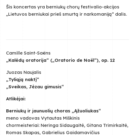
Šis koncertas yra berniukų chorų festivalio-akcijos
„Lietuvos berniukai prieš smurtą ir narkomaniją“ dalis.
Camille Saint-Saëns
„Kalėdų oratorija“ („Oratorio de Noël“), op. 12
Juozas Naujalis
„Tyliąją naktį“
„Sveikas, Jėzau gimusis“
Atlikėjai:
Berniukų ir jaunuolių choras „Ąžuoliukas“
meno vadovas Vytautas Miškinis
chormeisteriai: Neringa Sidaugaitė, Gitana Trimirkaitė,
Romas Skapas, Gabrielius Gaidamavičius