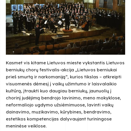
Kasmet vis kitame Lietuvos mieste vykstantis Lietuvos
berniukų chorų festivalis-akcija „Lietuvos berniukai
prieš smurtą ir narkomaniją“, kurios tikslas – atkreipti
visuomenės dėmesį į vaikų užimtumo ir laisvalaikio
kultūrą, įtraukti kuo daugiau berniukų, jaunuolių į
chorinį judėjimą bendrojo lavinimo, meno mokyklose,
neformaliojo ugdymo užsiėmimuose, lavinti vaikų
dainavimo, muzikavimo, kūrybines, bendravimo,
estetikos kompetencijas dalyvaujant turiningose
meninėse veiklose.