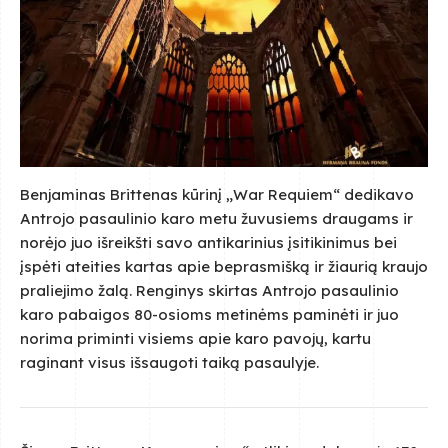
Benjaminas Brittenas kūrinį „War Requiem“ dedikavo
Antrojo pasaulinio karo metu žuvusiems draugams ir
norėjo juo išreikšti savo antikarinius įsitikinimus bei
įspėti ateities kartas apie beprasmišką ir žiaurią kraujo
praliejimo žalą. Renginys skirtas Antrojo pasaulinio
karo pabaigos 80-osioms metinėms paminėti ir juo
norima priminti visiems apie karo pavojų, kartu
raginant visus išsaugoti taiką pasaulyje.