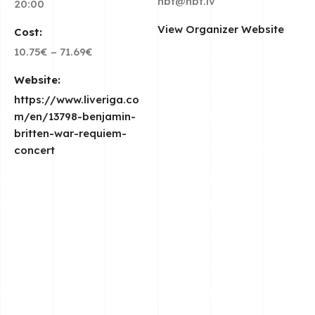
hbf@hbf.lv
20:00
View Organizer Website
Cost:
10.75€ – 71.69€
Website:
https://www.liveriga.co
m/en/13798-benjamin-
britten-war-requiem-
concert