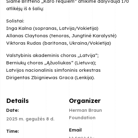
Šiame Britteno „Karo requiem“ atlikime dalyvauja 170
atlikėjų iš 6 šalių:
Solistai:
Inga Kalna (sopranas, Latvija/Vokietija)
Allanas Claytonas (tenoras, Jungtinė Karalystė)
Viktoras Rudas (baritonas, Ukraina/Vokietija)
Valstybinis akademinis choras „Latvija“;
Berniukų choras „Ąžuoliukas“ (Lietuva);
Latvijos nacionalinis simfoninis orkestras
Dirigentas Zbigniewas Graca (Lenkija).
Details
Organizer
Date:
Herman Braun
Foundation
2025 m. gegužės 8 d.
Email
Time: